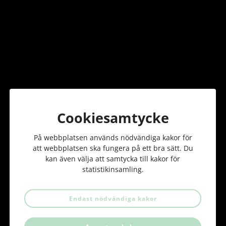
E-post *
Telefonnummer
Meddelande *
Cookiesamtycke
På webbplatsen används nödvändiga kakor för
att webbplatsen ska fungera på ett bra sätt. Du
Jag godkänner att bli kontaktad *
kan även välja att samtycka till kakor för
statistikinsamling.
Skicka
Endast nödvändiga kakor