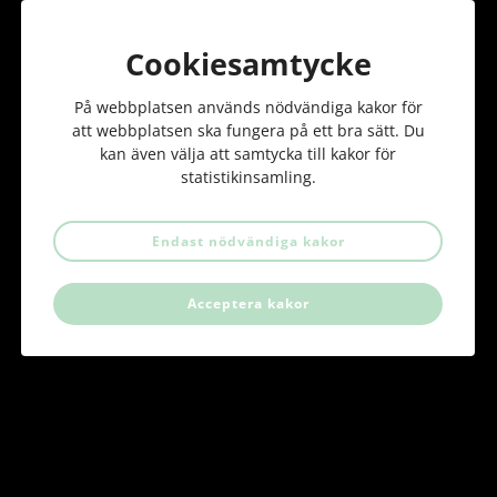
Cookiesamtycke
På webbplatsen används nödvändiga kakor för
att webbplatsen ska fungera på ett bra sätt. Du
Köp en unik Badenya-tavla och bidra till att skänka
kan även välja att samtycka till kakor för
pengar till en skola till föräldralösa barn i Burkina Faso!
statistikinsamling.
Endast nödvändiga kakor
GÖR DIN BESTÄLLNING NU!
Acceptera kakor